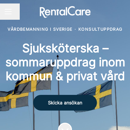
Dela sidan
KARRIÄRMENY
VÅRDBEMANNING I SVERIGE
·
KONSULTUPPDRAG
Sjuksköterska –
sommaruppdrag inom
kommun & privat vård
Skicka ansökan